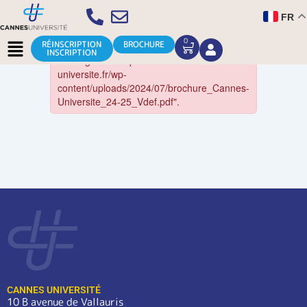
Aller
FR
au
contenu
Menu
0
CART
RÉINSCRIPTION
BROCHURE
INSCRIPTION
CANNES UNIVERSITÉ
10 B avenue de Vallauris