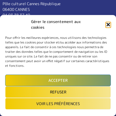
Pôle culturel Cannes République
06400 CANNES
04 93 38 37 49
contact@cannes-universite.fr
Gérer le consentement aux
cookies
Pour offrir les meilleures expériences, nous utilisons des technologies
COURS
telles que les cookies pour stocker et/ou accéder aux informations des
LANGUES
appareils. Le fait de consentir à ces technologies nous permettra de
CONFÉRENCES
traiter des données telles que le comportement de navigation ou les ID
SORTIES
uniques sur ce site. Le fait de ne pas consentir ou de retirer son
consentement peut avoir un effet négatif sur certaines caractéristiques
L’ASSOCIATION
et fonctions.
RÈGLEMENT INTÉRIEUR
MENTIONS LÉGALES
ACCEPTER
CONTACT
REFUSER
INSCRIPTION
VOIR LES PRÉFÉRENCES
MON COMPTE