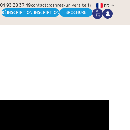
04 93 38 37 49
contact@cannes-universite.fr
FR
0
CART
RÉINSCRIPTION INSCRIPTION
BROCHURE