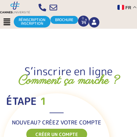
Aller
FR
au
contenu
Menu
0
CART
RÉINSCRIPTION
BROCHURE
INSCRIPTION
S’inscrire en ligne
Comment ça marche ?
ÉTAPE
1
NOUVEAU? CRÉEZ VOTRE COMPTE
CRÉER UN COMPTE