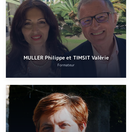
Professeur certifié de russe.
Ancien professeur de littérature au lycée franco-allemand de
Fribourg-en-Brisgau.
VOIR
MULLER Philippe et TIMSIT Valérie
Formateur
Philippe MULLER
: rédacteur en chef de Cannes Radio
Valérie TIMSIT
: femme de lettres, auteure du roman «
Elle était
belle ma mère
« , 2017..