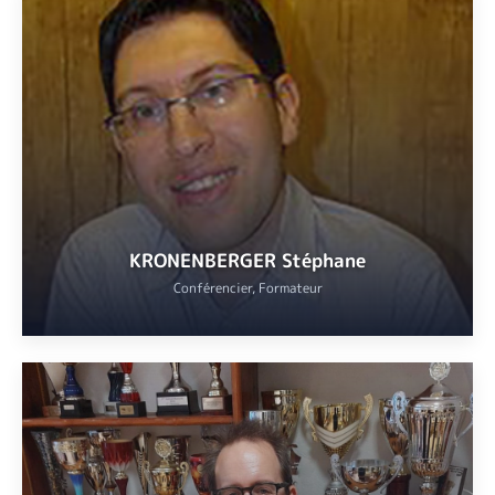
Auteur et conférencier spécialisé dans le cinéma.
Il a publié
Voyage dans le cinéma de Sergio Corbucci
(Ed.
Lettmotif, 2018) et
Sergio Sollima, le cinéma au couteau
(Ed.
Leitmotiff, 2022) et participe aux ouvrages collectifs de la
collection Zoom Arrière (Brian de Palma, Nagisa Oshima, Nanni
Moretti, Jim Jarmush, Paul Vecchiali et le cinéma muet français).
Il a créé et anime le blog cinéphile Inisfree depuis 2004 et
collabore à diverses revues en ligne.
VOIR
KRONENBERGER Stéphane
Conférencier, Formateur
Docteur en histoire de l’Université Côte d’Azur, historien de
l’époque contemporaine et enseignant en géopolitique à Aix-