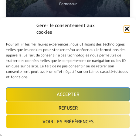
Formateur
Gérer le consentement aux
cookies
Pour offrir les meilleures expériences, nous utilisons des technologies
telles que les cookies pour stocker et/ou accéder aux informations des
Professeure d’Allemand, Diplômée de l’école secondaire de
appareils. Le fait de consentir à ces technologies nous permettra de
Markkleeberg (Allemagne) et Speakerine, Reportrice au
traiter des données telles que le comportement de navigation ou les ID
Mitteldeutscher Rundfunk Sender de Leipzig.
uniques sur ce site. Le fait de ne pas consentir ou de retirer son
consentement peut avoir un effet négatif sur certaines caractéristiques
VOIR
et fonctions.
ACCEPTER
POUPON Maki
REFUSER
Formateur
VOIR LES PRÉFÉRENCES