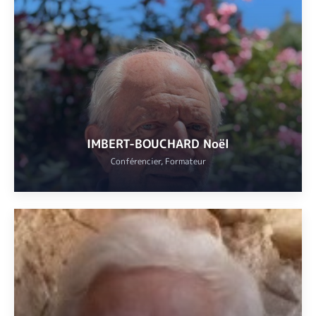
Noël Imbert-Bouchard, diplômé en philosophie et théologie, et
Pierre Chevallet président d’honneur de « Vivre ensemble » à
Cannes, animeront ce parcours qu’ils ont conçu avec l’aide active
des différents responsables religieux.
VOIR
IMBERT-BOUCHARD Noël
Conférencier, Formateur
Diplômé en sciences politiques, en théologie et en philosophie.