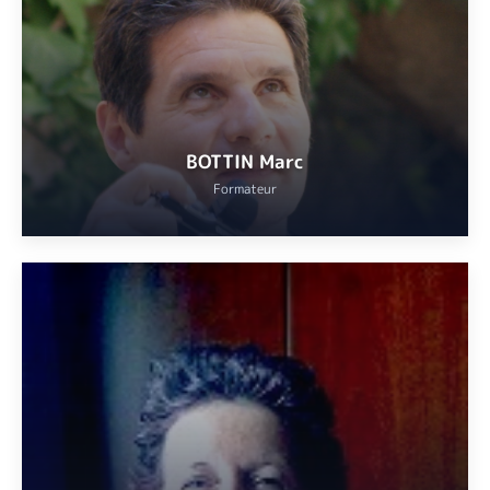
phytothérapie/aromathérapie. Formatrice dans une école de
délégués médicaux pendant 10 ans.
VOIR
BOTTIN Marc
Formateur
Biologiste botaniste agréé par l’INRAE Antibes, Sophia Antipolis
et Avignon, enseignant vacataire de l’Université Côte d’Azur,
animateur scientifique naturaliste, enseignant conférencier,
expert en flores indigènes et exotiques du sud-est de la France.
VOIR