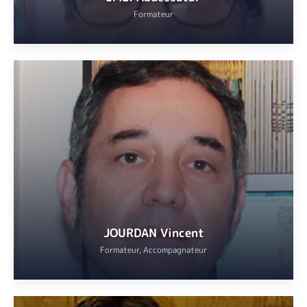
Formateur
Spécialiste de renom de la calligraphie aussi bien en France qu’à
l’étranger, auteur de manuscrits et de prestation calligraphique
évènementielle internationale, il partage son savoir-faire avec
nos adhérents depuis neuf ans. La mise en espace et la sensualité
de son travail calligraphique en font un créateur de pages de
couverture apprécié par les maisons d’édition en France et à
l’étranger.
VOIR
JOURDAN Vincent
Formateur, Accompagnateur