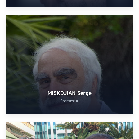
Didier MERIGOU
: membre de l’Association Nationale des
Professeurs d’Art Dramatique, de l’Académie des Molières et
titulaire du Diplôme d’État de professeur de théâtre. Formé à
l’école Florent puis aux Studios Pygmalion, professeur de théâtre
au conservatoire de Cannes. Comédien à Paris et dans de
nombreuses tournées, il a joué aussi bien des pièces classiques
que contemporaines, acteur dans une centaine de films et
téléfilms, scénariste.
VOIR
MISKDJIAN Serge
Formateur