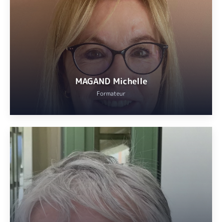
Katia LORMANT
: monitrice agréée par la Fédération Française de
Bridge
VOIR
MAGAND Michelle
Formateur
Professeur agrégé d’anglais, docteur es lettres, enseignant
jusqu’à juin 2024 en classe préparatoire littéraire au lycée Carnot
à Cannes.
VOIR