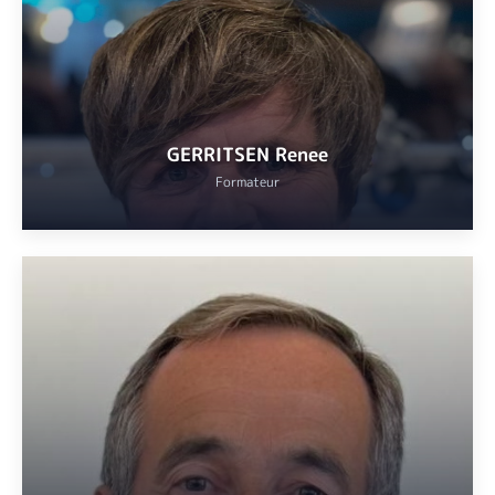
d’Azur.
VOIR
GERRITSEN Renee
Formateur
Professeure diplômée TEFL (Teaching English as a Foreign
Language)
VOIR