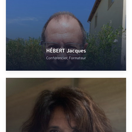
Professeure diplômée TEFL (Teaching English as a Foreign
Language).
VOIR
HÉBERT Jacques
Conférencier, Formateur
Professeur hors classe, diplômé d’une maîtrise d’art à la Sorbonne,
artiste peintre, mélomane.
VOIR