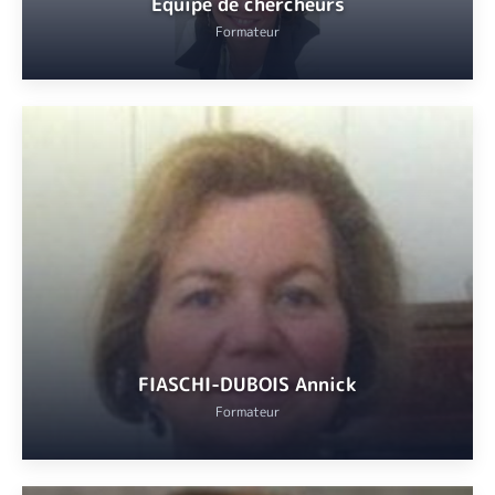
Equipe de chercheurs
Formateur
Sous la direction scientifique du Professeur Henry de LUMLEY, au
Laboratoire de préhistoire de Nice
Khalid EL GUENNOUNI
Patricia VALENSI
Dominique CAUCHE
VOIR
FIASCHI-DUBOIS Annick
Formateur