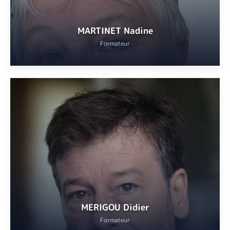
MARTINET Nadine
Formateur
Chercheuse émérite à l’Institut de chimie de Nice. Dermatologue,
allergologue, docteure en biologie cellulaire, titulaire d’un master
2 de droit de la santé et d’un DIU d’aromathérapie et
phytothérapie.
Dirigeante de la société
Zésthétique
, qui réalise l’examen
toxicologique réglementaire des cosmétiques avant leur mise sur
le marché et aide à la formulation des cosmétiques et
compléments alimentaires à base de plantes.
VOIR
MERIGOU Didier
Formateur