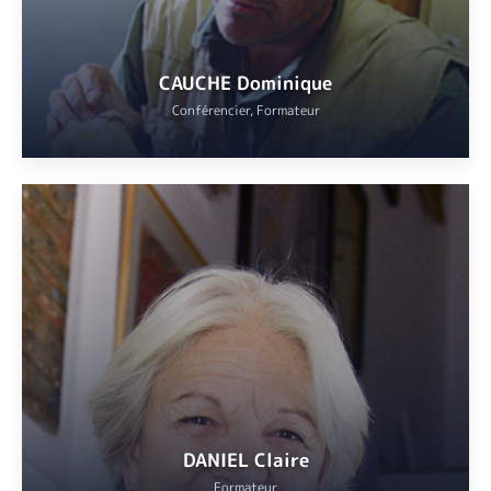
CAUCHE Dominique
Conférencier, Formateur
Docteur en préhistoire, chercheur à l’Institut de Paléontologie
Humaine, Laboratoire de préhistoire Nice-Côte d’Azur.
VOIR
DANIEL Claire
Formateur