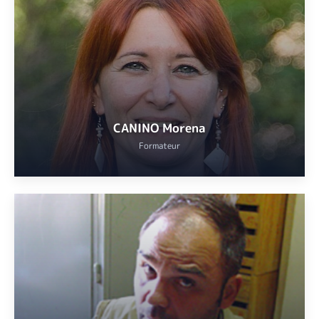
Animateur et formateur à Cannes Échecs
VOIR
CANINO Morena
Formateur
Titulaire d’un master en langues et littératures modernes
(Università da Perugia)et d’un CELTA.
VOIR