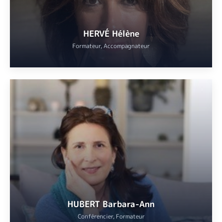
HERVÉ Hélène
Formateur, Accompagnateur
Hélène HERVÉ
: sommelière de l’Abbaye de Lérins, diplômée WSET
Level 3 Award in Wines et créatrice de Vignes EMOI, société
organisatrice d’évènements autour du vin.
VOIR
HUBERT Barbara-Ann
Conférencier, Formateur