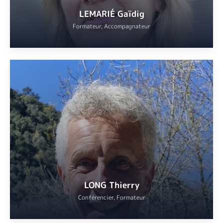
LEMARIÉ Gaïdig
Formateur, Accompagnateur
Historienne de l’art, commissaire d’expositions et enseignante.
Elle est responsable des partenariats culturels pour les musées
nationaux du XXe siècle des Alpes-Maritimes (Marc Chagall,
Fernand Léger et Pablo Picasso, La Guerre et la Paix)
VOIR
LONG Thierry
Conférencier, Formateur