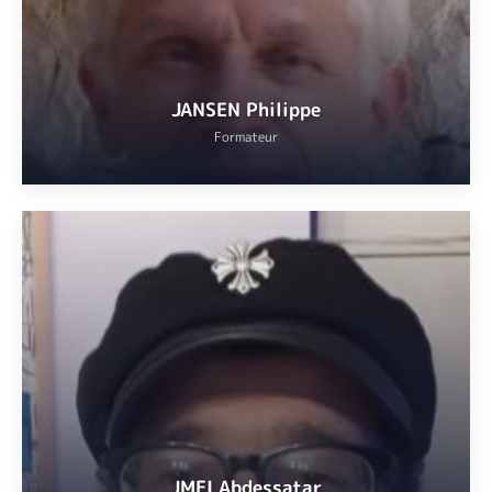
VOIR
JANSEN Philippe
Formateur
Professeur émérite d’histoire du Moyen Âge à l’Université Côte
d’Azur.
VOIR
JMEI Abdessatar