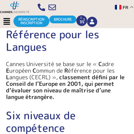
Aller
FR
au
contenu
Menu
Le Cadre Européen de
0
CART
RÉINSCRIPTION
BROCHURE
INSCRIPTION
Référence pour les
Langues
Cannes Université se base sur le «
C
adre
E
uropéen
C
ommun de
R
éférence pour les
L
angues (CECRL) »,
classement défini par le
Conseil de l’Europe en 2001, qui permet
d’évaluer son niveau de maîtrise d’une
langue étrangère.
Six niveaux de
compétence