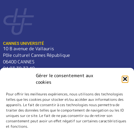
CANNES UNIVERSITÉ
10 B avenue de Vallauris
Pôle culturel Cannes République
06400 CANNES
04 93 38 37 49
contact@cannes-universite.fr
Gérer le consentement aux
cookies
Pour offrir les meilleures expériences, nous utilisons des technologies
COURS
telles que les cookies pour stocker et/ou accéder aux informations des
LANGUES
appareils. Le fait de consentir à ces technologies nous permettra de
CONFÉRENCES
traiter des données telles que le comportement de navigation ou les ID
SORTIES
uniques sur ce site. Le fait de ne pas consentir ou de retirer son
consentement peut avoir un effet négatif sur certaines caractéristiques
L’ASSOCIATION
et fonctions.