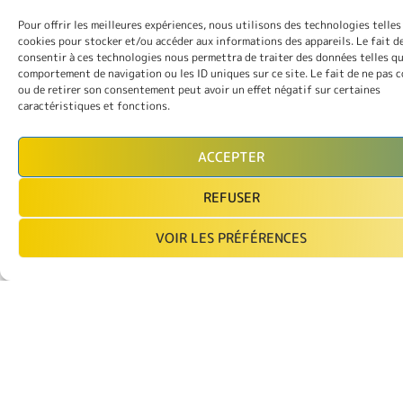
NOVEMBRE 2026
Pour offrir les meilleures expériences, nous utilisons des technologies telles
cookies pour stocker et/ou accéder aux informations des appareils. Le fait d
15h00
consentir à ces technologies nous permettra de traiter des données telles qu
comportement de navigation ou les ID uniques sur ce site. Le fait de ne pas 
ou de retirer son consentement peut avoir un effet négatif sur certaines
L'homme est-il un loup pour l'homme
caractéristiques et fonctions.
?
La paix est-elle le fruit de l’amitié du semblable
ACCEPTER
pour son semblable, ou est-ce le « Polemos », la
guerre...
REFUSER
VOIR LES PRÉFÉRENCES
PASQUA Hervé
Salle Stanislas
VOIR