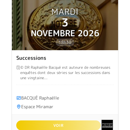
MARDI
3
NOVEMBRE 2026
18h30
Successions
© DR Raphaëlle Bacqué est auteure de nombreuses
enquêtes dont deux séries sur les successions dans
une vingtaine...
BACQUÉ Raphaëlle
Espace Miramar
VOIR