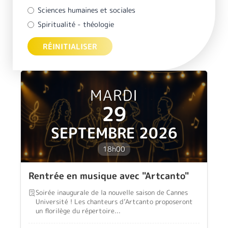
Sciences humaines et sociales
Spiritualité - théologie
MARDI
29
SEPTEMBRE 2026
18h00
Rentrée en musique avec "Artcanto"
Soirée inaugurale de la nouvelle saison de Cannes
Université ! Les chanteurs d’Artcanto proposeront
un florilège du répertoire...