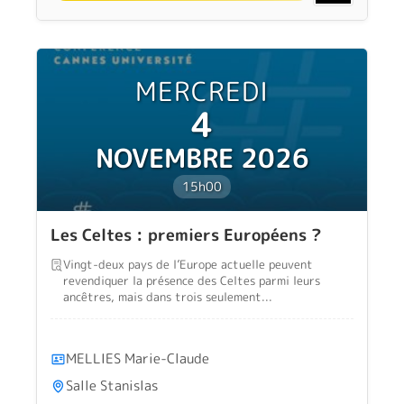
MERCREDI
4
NOVEMBRE 2026
15h00
Les Celtes : premiers Européens ?
Vingt-deux pays de l’Europe actuelle peuvent
revendiquer la présence des Celtes parmi leurs
ancêtres, mais dans trois seulement...
MELLIES Marie-Claude
Salle Stanislas