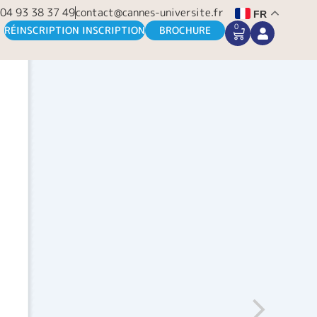
04 93 38 37 49
contact@cannes-universite.fr
FR
0
CART
RÉINSCRIPTION INSCRIPTION
BROCHURE