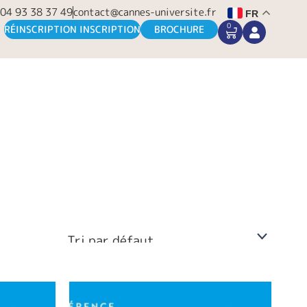
04 93 38 37 49
contact@cannes-universite.fr
FR
0
CART
RÉINSCRIPTION INSCRIPTION
BROCHURE