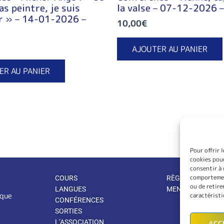
as peintre, je suis
la valse – 07-12-2026 
r » – 14-01-2026 –
10,00
€
AJOUTER AU PANIER
ER AU PANIER
Pour offrir 
cookies pour
consentir à 
comportement
COURS
RÈGLEMENT INTÉ
ou de retire
LANGUES
MENTIONS LÉGA
ique
caractéristi
CONFÉRENCES
SORTIES
L’ASSOCIATION
ACC