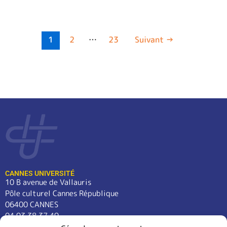
1
2
…
23
Suivant
→
CANNES UNIVERSITÉ
10 B avenue de Vallauris
Pôle culturel Cannes République
06400 CANNES
04 93 38 37 49
contact@cannes-universite.fr