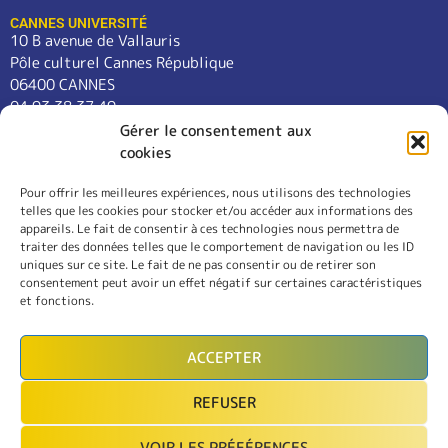
CANNES UNIVERSITÉ
10 B avenue de Vallauris
Pôle culturel Cannes République
06400 CANNES
04 93 38 37 49
contact@cannes-universite.fr
Gérer le consentement aux
cookies
Pour offrir les meilleures expériences, nous utilisons des technologies
COURS
telles que les cookies pour stocker et/ou accéder aux informations des
LANGUES
appareils. Le fait de consentir à ces technologies nous permettra de
CONFÉRENCES
traiter des données telles que le comportement de navigation ou les ID
SORTIES
uniques sur ce site. Le fait de ne pas consentir ou de retirer son
consentement peut avoir un effet négatif sur certaines caractéristiques
L’ASSOCIATION
et fonctions.
RÈGLEMENT INTÉRIEUR
MENTIONS LÉGALES
ACCEPTER
CONTACT
REFUSER
INSCRIPTION
VOIR LES PRÉFÉRENCES
MON COMPTE