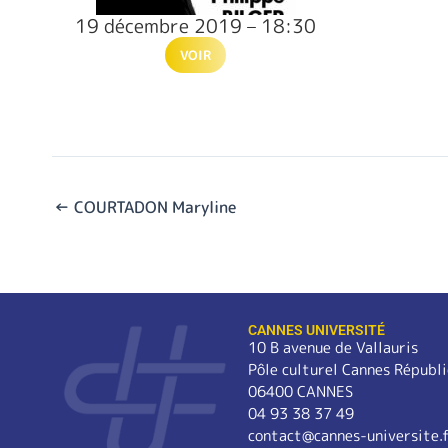
19 décembre 2019 – 18:30
VOIR
←
COURTADON Maryline
CANNES UNIVERSITÉ
10 B avenue de Vallauris
Pôle culturel Cannes Républ
06400 CANNES
04 93 38 37 49
contact@cannes-universite.