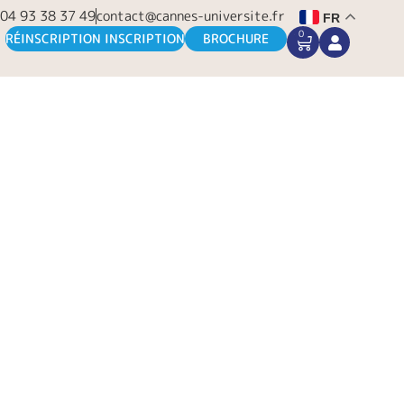
04 93 38 37 49
contact@cannes-universite.fr
FR
0
CART
RÉINSCRIPTION INSCRIPTION
BROCHURE