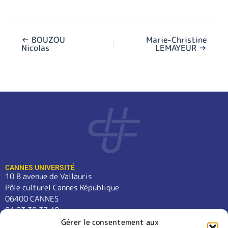
←
BOUZOU
Marie-Christine
Nicolas
LEMAYEUR
→
CANNES UNIVERSITÉ
10 B avenue de Vallauris
Pôle culturel Cannes République
06400 CANNES
04 93 38 37 49
contact@cannes-universite.fr
Gérer le consentement aux