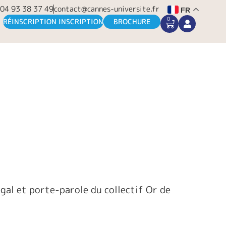
04 93 38 37 49
contact@cannes-universite.fr
FR
0
CART
RÉINSCRIPTION INSCRIPTION
BROCHURE
gal et porte-parole du collectif Or de