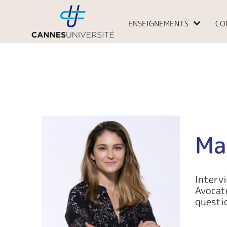
Aller
au
ENSEIGNEMENTS
CO
contenu
Ma
Interv
Avocate
questi