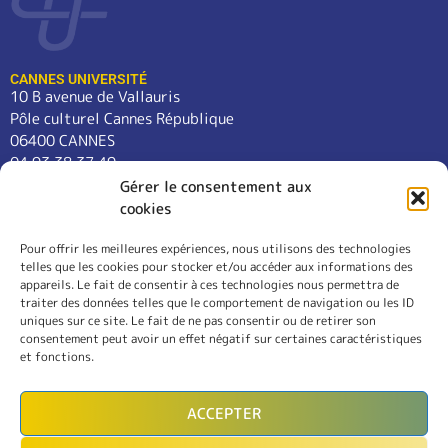
CANNES UNIVERSITÉ
10 B avenue de Vallauris
Pôle culturel Cannes République
06400 CANNES
04 93 38 37 49
contact@cannes-universite.fr
Gérer le consentement aux
cookies
Pour offrir les meilleures expériences, nous utilisons des technologies
COURS
telles que les cookies pour stocker et/ou accéder aux informations des
LANGUES
appareils. Le fait de consentir à ces technologies nous permettra de
CONFÉRENCES
traiter des données telles que le comportement de navigation ou les ID
SORTIES
uniques sur ce site. Le fait de ne pas consentir ou de retirer son
consentement peut avoir un effet négatif sur certaines caractéristiques
L’ASSOCIATION
et fonctions.
RÈGLEMENT INTÉRIEUR
MENTIONS LÉGALES
ACCEPTER