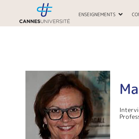
Aller
au
ENSEIGNEMENTS
CO
contenu
Ma
Interv
Profes