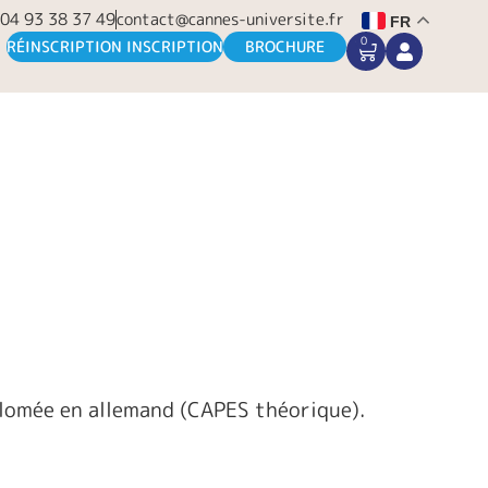
04 93 38 37 49
contact@cannes-universite.fr
FR
0
CART
RÉINSCRIPTION INSCRIPTION
BROCHURE
plomée en allemand (CAPES théorique).