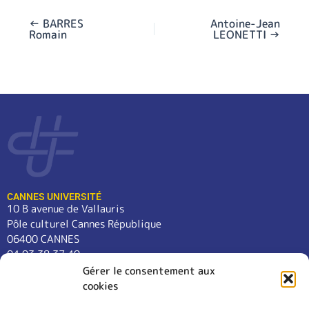
←
BARRES
Antoine-Jean
Romain
LEONETTI
→
CANNES UNIVERSITÉ
10 B avenue de Vallauris
Pôle culturel Cannes République
06400 CANNES
04 93 38 37 49
contact@cannes-universite.fr
Gérer le consentement aux
cookies