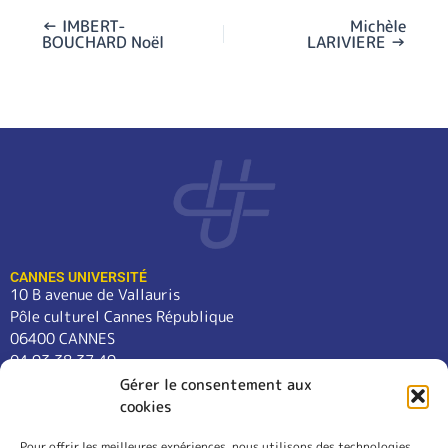
←
IMBERT-
Michèle
BOUCHARD Noël
LARIVIERE
→
CANNES UNIVERSITÉ
10 B avenue de Vallauris
Pôle culturel Cannes République
06400 CANNES
04 93 38 37 49
contact@cannes-universite.fr
Gérer le consentement aux
cookies
Pour offrir les meilleures expériences, nous utilisons des technologies