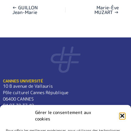
←
GUILLON
Marie-Ève
Jean-Marie
MUZART
→
CANNES UNIVERSITÉ
10 B avenue de Vallauris
Pôle culturel Cannes République
06400 CANNES
04 93 38 37 49
contact@cannes-universite.fr
Gérer le consentement aux
cookies
Pour offrir les meilleures expériences, nous utilisons des technologies