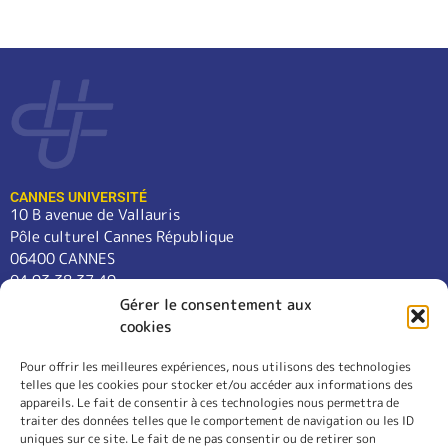
CANNES UNIVERSITÉ
10 B avenue de Vallauris
Pôle culturel Cannes République
06400 CANNES
04 93 38 37 49
contact@cannes-universite.fr
Gérer le consentement aux
cookies
Pour offrir les meilleures expériences, nous utilisons des technologies
COURS
telles que les cookies pour stocker et/ou accéder aux informations des
LANGUES
appareils. Le fait de consentir à ces technologies nous permettra de
CONFÉRENCES
traiter des données telles que le comportement de navigation ou les ID
SORTIES
uniques sur ce site. Le fait de ne pas consentir ou de retirer son