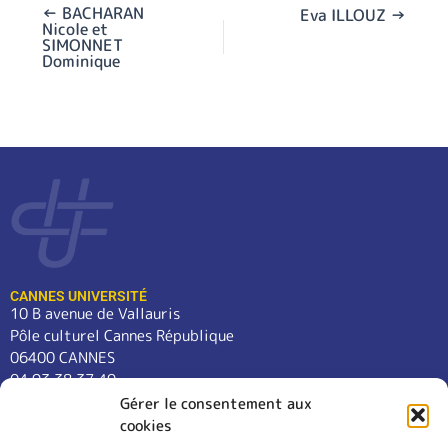
←
BACHARAN
Eva ILLOUZ
→
Nicole et
SIMONNET
Dominique
CANNES UNIVERSITÉ
10 B avenue de Vallauris
Pôle culturel Cannes République
06400 CANNES
04 93 38 37 49
contact@cannes-universite.fr
Gérer le consentement aux
cookies