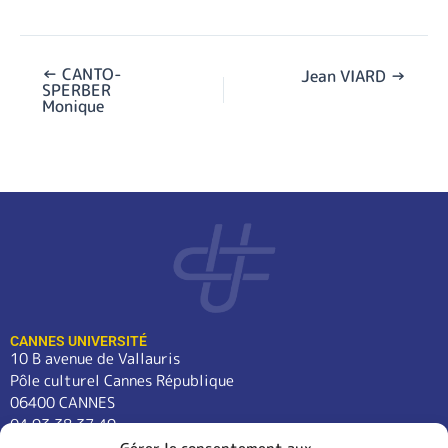
←
CANTO-
Jean VIARD
→
SPERBER
Monique
CANNES UNIVERSITÉ
10 B avenue de Vallauris
Pôle culturel Cannes République
06400 CANNES
04 93 38 37 49
contact@cannes-universite.fr