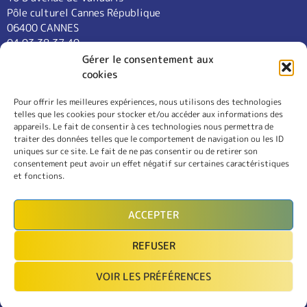
Pôle culturel Cannes République
06400 CANNES
04 93 38 37 49
contact@cannes-universite.fr
Gérer le consentement aux
cookies
Pour offrir les meilleures expériences, nous utilisons des technologies
COURS
telles que les cookies pour stocker et/ou accéder aux informations des
LANGUES
appareils. Le fait de consentir à ces technologies nous permettra de
CONFÉRENCES
traiter des données telles que le comportement de navigation ou les ID
SORTIES
uniques sur ce site. Le fait de ne pas consentir ou de retirer son
consentement peut avoir un effet négatif sur certaines caractéristiques
L’ASSOCIATION
et fonctions.
RÈGLEMENT INTÉRIEUR
MENTIONS LÉGALES
ACCEPTER
CONTACT
REFUSER
INSCRIPTION
VOIR LES PRÉFÉRENCES
MON COMPTE