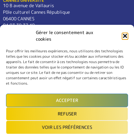
CANNES UNIVERSITÉ
10 B avenue de Vallauris
Pôle culturel Cannes République
06400 CANNES
04 93 38 37 49
contact@cannes-universite.fr
Gérer le consentement aux
cookies
Pour offrir les meilleures expériences, nous utilisons des technologies
COURS
telles que les cookies pour stocker et/ou accéder aux informations des
LANGUES
appareils. Le fait de consentir à ces technologies nous permettra de
CONFÉRENCES
traiter des données telles que le comportement de navigation ou les ID
SORTIES
uniques sur ce site. Le fait de ne pas consentir ou de retirer son
consentement peut avoir un effet négatif sur certaines caractéristiques
L’ASSOCIATION
et fonctions.
RÈGLEMENT INTÉRIEUR
MENTIONS LÉGALES
ACCEPTER
CONTACT
REFUSER
INSCRIPTION
VOIR LES PRÉFÉRENCES
MON COMPTE