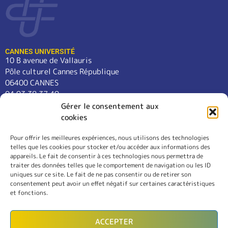
CANNES UNIVERSITÉ
10 B avenue de Vallauris
Pôle culturel Cannes République
06400 CANNES
04 93 38 37 49
contact@cannes-universite.fr
Gérer le consentement aux
cookies
Pour offrir les meilleures expériences, nous utilisons des technologies
COURS
telles que les cookies pour stocker et/ou accéder aux informations des
LANGUES
appareils. Le fait de consentir à ces technologies nous permettra de
CONFÉRENCES
traiter des données telles que le comportement de navigation ou les ID
SORTIES
uniques sur ce site. Le fait de ne pas consentir ou de retirer son
consentement peut avoir un effet négatif sur certaines caractéristiques
L’ASSOCIATION
et fonctions.
RÈGLEMENT INTÉRIEUR
MENTIONS LÉGALES
ACCEPTER