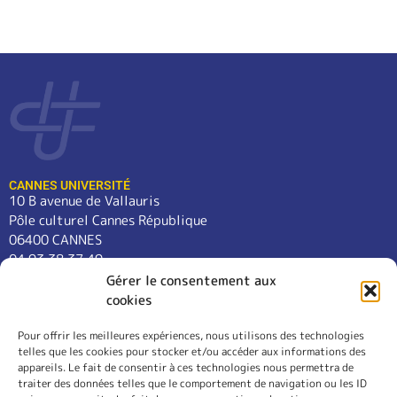
CANNES UNIVERSITÉ
10 B avenue de Vallauris
Pôle culturel Cannes République
06400 CANNES
04 93 38 37 49
contact@cannes-universite.fr
Gérer le consentement aux
cookies
Pour offrir les meilleures expériences, nous utilisons des technologies
COURS
telles que les cookies pour stocker et/ou accéder aux informations des
LANGUES
appareils. Le fait de consentir à ces technologies nous permettra de
CONFÉRENCES
traiter des données telles que le comportement de navigation ou les ID