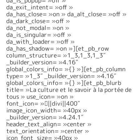
da_is_popup= »off »
da_exit_intent= »off »
da_has_close= »on » da_alt_close= »off »
da_dark_close= »off »
da_not_modal= »on »
da_is_singular= »off »
da_with_loader= »off »
da_has_shadow= »on »][et_pb_row
column_structure= »1_3,1_3,1_3″
_builder_version= »4.16″
global_colors_info= »{} »][et_pb_column
type= »1_3″ _builder_version= »4.16″
global_colors_info= »{} »][et_pb_blurb
title= »La culture et le savoir à la portée de
tous » use_icon= »on »
font_icon= »||divi||400″
image_icon_width= »40px »
_builder_version= »4.24.1″
header_text_align= »center »
text_orientation= »center »
icon_font_size= »40px »