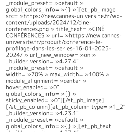
_module_preset= »default »
global_colors_info= »{} »][et_pb_image
src= »https://new.cannes-universite.fr/wp-
content/uploads/2024/12/cine-
conferences.png » title_text= »CINÉ
CONFÉRENCES » url= »https://new.cannes-
universite.fr/produit/conference-le-
profilage-dans-les-series-16-01-2025-
2024/ » url_new_window= »on »
_builder_version= »4.27.4″
_module_preset= »default »
width= »70% » max_width= »100% »
module_alignment= »center »
hover_enabled= »0″
global_colors_info= »{} »
sticky_enabled= »0″][/et_pb_image]
[/et_pb_column][et_pb_column type= »1_2″
_builder_version= »4.23.1″
_module_preset= »default »
global_colors_info= »{} »][et_pb_text