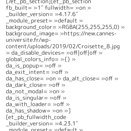
[/et_pb_section][et_pb_section
fb_built= »1″ fullwidth= »on »
_builder_version= »4.17.6″
_module_preset= »default »
background_color= »RGBA(255,255,255,0) »
background_image= »https://new.cannes-
universite.fr/wp-
content/uploads/2019/02/Croisette_8.jpg
» da_disable_devices= »off|off|off »
global_colors_info= »{} »
da_is_popup= »off »
da_exit_intent= »off »
da_has_close= »on » da_alt_close= »off »
da_dark_close= »off »
da_not_modal= »on »
da_is_singular= »off »
da_with_loader= »off »
da_has_shadow= »on »]
[et_pb_fullwidth_code
_builder_version= »4.23.1″
_module_preset= »default »