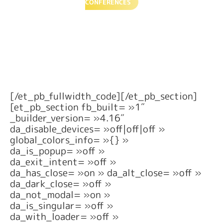
CONFÉRENCES
[/et_pb_fullwidth_code][/et_pb_section]
[et_pb_section fb_built= »1″
_builder_version= »4.16″
da_disable_devices= »off|off|off »
global_colors_info= »{} »
da_is_popup= »off »
da_exit_intent= »off »
da_has_close= »on » da_alt_close= »off »
da_dark_close= »off »
da_not_modal= »on »
da_is_singular= »off »
da_with_loader= »off »