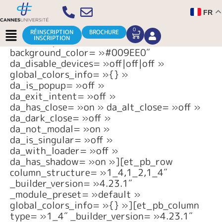
Aller
FR
au
[et_pb_section fb_built= »1″
contenu
Menu
_builder_version= »4.25.1″
0
CART
RÉINSCRIPTION
BROCHURE
INSCRIPTION
_module_preset= »default »
background_color= »#009EE0″
da_disable_devices= »off|off|off »
global_colors_info= »{} »
da_is_popup= »off »
da_exit_intent= »off »
da_has_close= »on » da_alt_close= »off »
da_dark_close= »off »
da_not_modal= »on »
da_is_singular= »off »
da_with_loader= »off »
da_has_shadow= »on »][et_pb_row
column_structure= »1_4,1_2,1_4″
_builder_version= »4.23.1″
_module_preset= »default »
global_colors_info= »{} »][et_pb_column
type= »1_4″ _builder_version= »4.23.1″