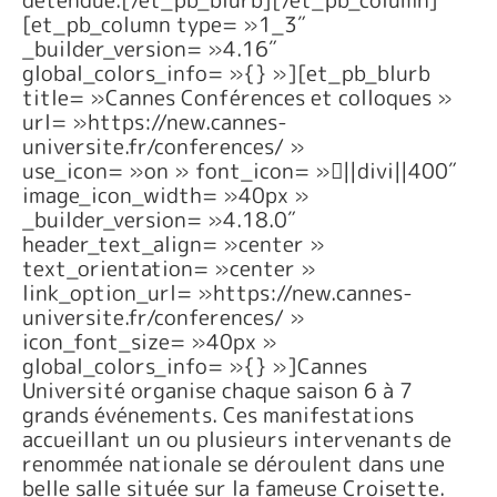
détendue.[/et_pb_blurb][/et_pb_column]
[et_pb_column type= »1_3″
_builder_version= »4.16″
global_colors_info= »{} »][et_pb_blurb
title= »Cannes Conférences et colloques »
url= »https://new.cannes-
universite.fr/conferences/ »
use_icon= »on » font_icon= »||divi||400″
image_icon_width= »40px »
_builder_version= »4.18.0″
header_text_align= »center »
text_orientation= »center »
link_option_url= »https://new.cannes-
universite.fr/conferences/ »
icon_font_size= »40px »
global_colors_info= »{} »]Cannes
Université organise chaque saison 6 à 7
grands événements. Ces manifestations
accueillant un ou plusieurs intervenants de
renommée nationale se déroulent dans une
belle salle située sur la fameuse Croisette.