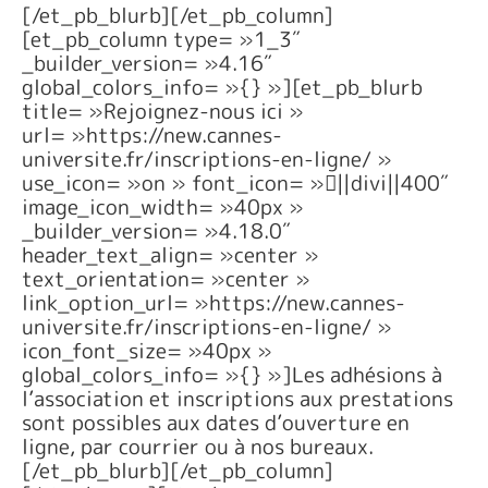
[/et_pb_blurb][/et_pb_column]
[et_pb_column type= »1_3″
_builder_version= »4.16″
global_colors_info= »{} »][et_pb_blurb
title= »Rejoignez-nous ici »
url= »https://new.cannes-
universite.fr/inscriptions-en-ligne/ »
use_icon= »on » font_icon= »||divi||400″
image_icon_width= »40px »
_builder_version= »4.18.0″
header_text_align= »center »
text_orientation= »center »
link_option_url= »https://new.cannes-
universite.fr/inscriptions-en-ligne/ »
icon_font_size= »40px »
global_colors_info= »{} »]Les adhésions à
l’association et inscriptions aux prestations
sont possibles aux dates d’ouverture en
ligne, par courrier ou à nos bureaux.
[/et_pb_blurb][/et_pb_column]