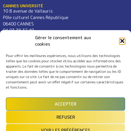
CANNES UNIVERSITÉ
10 B avenue de Vallauris
Pôle culturel Cannes République
06400 CANNES
04 93 38 37 49
contact@cannes-universite.fr
Gérer le consentement aux
cookies
Pour offrir les meilleures expériences, nous utilisons des technologies
COURS
telles que les cookies pour stocker et/ou accéder aux informations des
LANGUES
appareils. Le fait de consentir à ces technologies nous permettra de
CONFÉRENCES
traiter des données telles que le comportement de navigation ou les ID
SORTIES
uniques sur ce site. Le fait de ne pas consentir ou de retirer son
consentement peut avoir un effet négatif sur certaines caractéristiques
L’ASSOCIATION
et fonctions.
RÈGLEMENT INTÉRIEUR
MENTIONS LÉGALES
ACCEPTER
CONTACT
REFUSER
INSCRIPTION
VOIR LES PRÉFÉRENCES
MON COMPTE