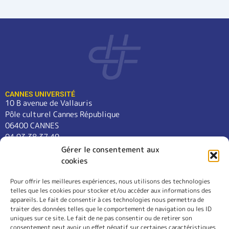
CANNES UNIVERSITÉ
10 B avenue de Vallauris
Pôle culturel Cannes République
06400 CANNES
04 93 38 37 49
contact@cannes-universite.fr
Gérer le consentement aux
cookies
Pour offrir les meilleures expériences, nous utilisons des technologies
COURS
telles que les cookies pour stocker et/ou accéder aux informations des
LANGUES
appareils. Le fait de consentir à ces technologies nous permettra de
CONFÉRENCES
traiter des données telles que le comportement de navigation ou les ID
SORTIES
uniques sur ce site. Le fait de ne pas consentir ou de retirer son
consentement peut avoir un effet négatif sur certaines caractéristiques
L’ASSOCIATION