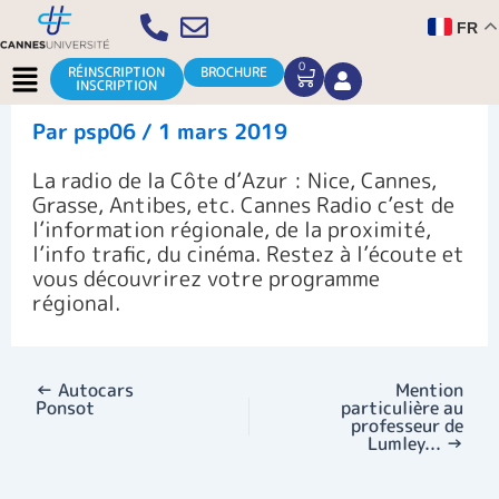
Aller
FR
au
contenu
Menu
0
CART
RÉINSCRIPTION
BROCHURE
INSCRIPTION
Par
psp06
/
1 mars 2019
La radio de la Côte d’Azur : Nice, Cannes,
Grasse, Antibes, etc. Cannes Radio c’est de
l’information régionale, de la proximité,
l’info trafic, du cinéma. Restez à l’écoute et
vous découvrirez votre programme
régional.
←
Autocars
Mention
Ponsot
particulière au
professeur de
Lumley...
→