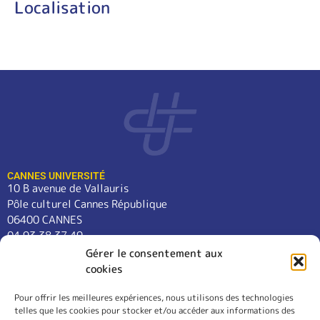
Localisation
CANNES UNIVERSITÉ
10 B avenue de Vallauris
Pôle culturel Cannes République
06400 CANNES
04 93 38 37 49
contact@cannes-universite.fr
Gérer le consentement aux
cookies
Pour offrir les meilleures expériences, nous utilisons des technologies
COURS
telles que les cookies pour stocker et/ou accéder aux informations des
LANGUES