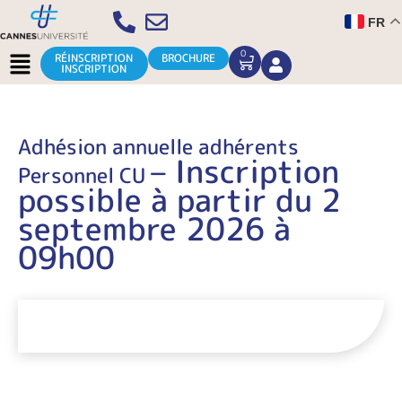
Aller
FR
au
contenu
Menu
0
CART
RÉINSCRIPTION
BROCHURE
INSCRIPTION
Adhésion annuelle adhérents
– Inscription
Personnel CU
possible à partir du 2
septembre 2026 à
09h00