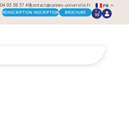
04 93 38 37 49
contact@cannes-universite.fr
FR
0
CART
RÉINSCRIPTION INSCRIPTION
BROCHURE