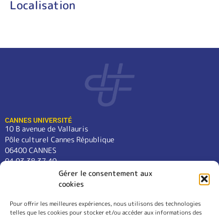
Localisation
CANNES UNIVERSITÉ
10 B avenue de Vallauris
Pôle culturel Cannes République
06400 CANNES
04 93 38 37 49
contact@cannes-universite.fr
Gérer le consentement aux
cookies
Pour offrir les meilleures expériences, nous utilisons des technologies
COURS
telles que les cookies pour stocker et/ou accéder aux informations des
LANGUES