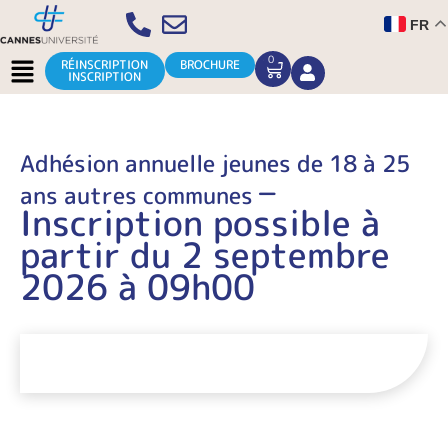
Aller
FR
au
contenu
Menu
0
CART
RÉINSCRIPTION
BROCHURE
INSCRIPTION
Adhésion annuelle jeunes de 18 à 25
–
ans autres communes
Inscription possible à
partir du 2 septembre
2026 à 09h00