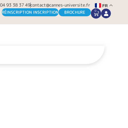
04 93 38 37 49
contact@cannes-universite.fr
FR
0
CART
RÉINSCRIPTION INSCRIPTION
BROCHURE