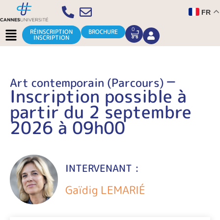
Aller
FR
au
contenu
Menu
0
CART
RÉINSCRIPTION
BROCHURE
INSCRIPTION
–
Art contemporain (Parcours)
Inscription possible à
partir du 2 septembre
2026 à 09h00
INTERVENANT :
Gaïdig LEMARIÉ