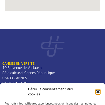
CANNES UNIVERSITÉ
10 B avenue de Vallauris
Pôle culturel Cannes République
06400 CANNES
04 93 38 37 49
contact@cannes-universite.fr
Gérer le consentement aux
cookies
Pour offrir les meilleures expériences, nous utilisons des technologies
COURS