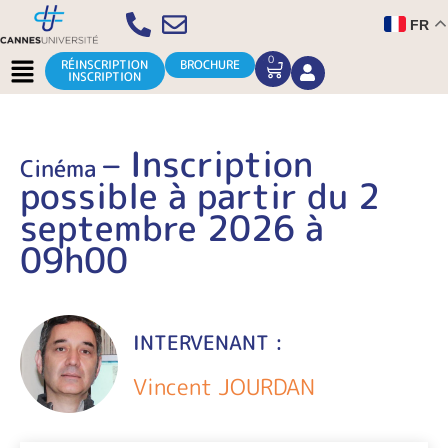
Aller
FR
au
contenu
Menu
0
CART
RÉINSCRIPTION
BROCHURE
INSCRIPTION
– Inscription
Cinéma
possible à partir du 2
septembre 2026 à
09h00
INTERVENANT :
Vincent JOURDAN