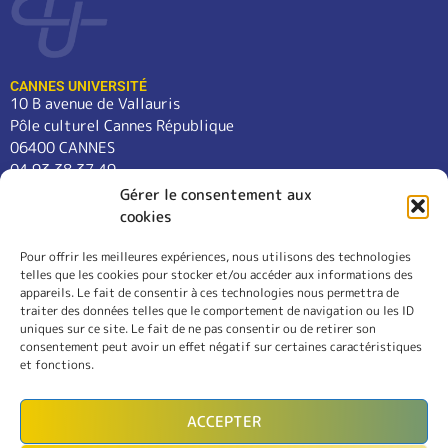
CANNES UNIVERSITÉ
10 B avenue de Vallauris
Pôle culturel Cannes République
06400 CANNES
04 93 38 37 49
contact@cannes-universite.fr
Gérer le consentement aux
cookies
Pour offrir les meilleures expériences, nous utilisons des technologies
COURS
telles que les cookies pour stocker et/ou accéder aux informations des
LANGUES
appareils. Le fait de consentir à ces technologies nous permettra de
CONFÉRENCES
traiter des données telles que le comportement de navigation ou les ID
SORTIES
uniques sur ce site. Le fait de ne pas consentir ou de retirer son
consentement peut avoir un effet négatif sur certaines caractéristiques
L’ASSOCIATION
et fonctions.
RÈGLEMENT INTÉRIEUR
MENTIONS LÉGALES
ACCEPTER