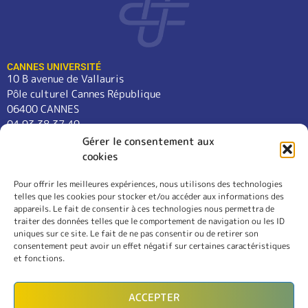
CANNES UNIVERSITÉ
10 B avenue de Vallauris
Pôle culturel Cannes République
06400 CANNES
04 93 38 37 49
contact@cannes-universite.fr
Gérer le consentement aux
cookies
Pour offrir les meilleures expériences, nous utilisons des technologies
COURS
telles que les cookies pour stocker et/ou accéder aux informations des
LANGUES
appareils. Le fait de consentir à ces technologies nous permettra de
CONFÉRENCES
traiter des données telles que le comportement de navigation ou les ID
SORTIES
uniques sur ce site. Le fait de ne pas consentir ou de retirer son
consentement peut avoir un effet négatif sur certaines caractéristiques
L’ASSOCIATION
et fonctions.
RÈGLEMENT INTÉRIEUR
MENTIONS LÉGALES
ACCEPTER