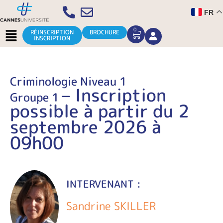
Aller
FR
au
contenu
Menu
0
CART
RÉINSCRIPTION
BROCHURE
INSCRIPTION
Criminologie Niveau 1
– Inscription
Groupe 1
possible à partir du 2
septembre 2026 à
09h00
INTERVENANT :
Sandrine SKILLER