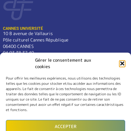
CANNES UNIVERSITÉ
10 B avenue de Vallauris
Pôle culturel Cannes République
06400 CANNES
04 93 38 37 49
contact@cannes-universite.fr
Gérer le consentement aux
cookies
Pour offrir les meilleures expériences, nous utilisons des technologies
COURS
telles que les cookies pour stocker et/ou accéder aux informations des
LANGUES
appareils. Le fait de consentir à ces technologies nous permettra de
CONFÉRENCES
traiter des données telles que le comportement de navigation ou les ID
SORTIES
uniques sur ce site. Le fait de ne pas consentir ou de retirer son
consentement peut avoir un effet négatif sur certaines caractéristiques
L’ASSOCIATION
et fonctions.
RÈGLEMENT INTÉRIEUR
MENTIONS LÉGALES
ACCEPTER