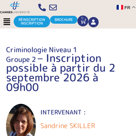
Aller
FR
au
contenu
Menu
0
CART
RÉINSCRIPTION
BROCHURE
INSCRIPTION
Criminologie Niveau 1
– Inscription
Groupe 2
possible à partir du 2
septembre 2026 à
09h00
INTERVENANT :
Sandrine SKILLER