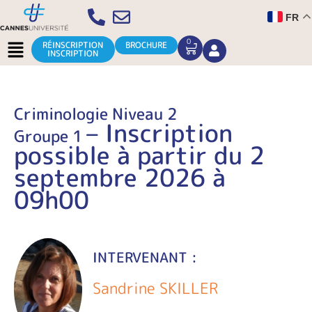
Aller
FR
au
contenu
Menu
0
CART
RÉINSCRIPTION
BROCHURE
INSCRIPTION
Criminologie Niveau 2
– Inscription
Groupe 1
possible à partir du 2
septembre 2026 à
09h00
INTERVENANT :
Sandrine SKILLER