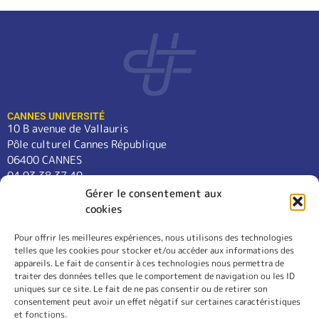
CANNES UNIVERSITÉ
10 B avenue de Vallauris
Pôle culturel Cannes République
06400 CANNES
04 93 38 37 49
contact@cannes-universite.fr
Gérer le consentement aux
cookies
Pour offrir les meilleures expériences, nous utilisons des technologies
COURS
telles que les cookies pour stocker et/ou accéder aux informations des
LANGUES
appareils. Le fait de consentir à ces technologies nous permettra de
CONFÉRENCES
traiter des données telles que le comportement de navigation ou les ID
SORTIES
uniques sur ce site. Le fait de ne pas consentir ou de retirer son
consentement peut avoir un effet négatif sur certaines caractéristiques
L’ASSOCIATION
et fonctions.