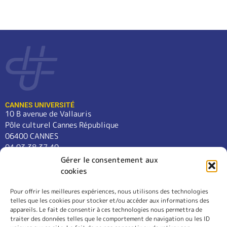
CANNES UNIVERSITÉ
10 B avenue de Vallauris
Pôle culturel Cannes République
06400 CANNES
04 93 38 37 49
contact@cannes-universite.fr
Gérer le consentement aux
cookies
Pour offrir les meilleures expériences, nous utilisons des technologies
COURS
telles que les cookies pour stocker et/ou accéder aux informations des
LANGUES
appareils. Le fait de consentir à ces technologies nous permettra de
CONFÉRENCES
traiter des données telles que le comportement de navigation ou les ID
SORTIES