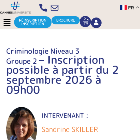
Aller
FR
au
contenu
Menu
0
CART
RÉINSCRIPTION
BROCHURE
INSCRIPTION
Criminologie Niveau 3
– Inscription
Groupe 2
possible à partir du 2
septembre 2026 à
09h00
INTERVENANT :
Sandrine SKILLER