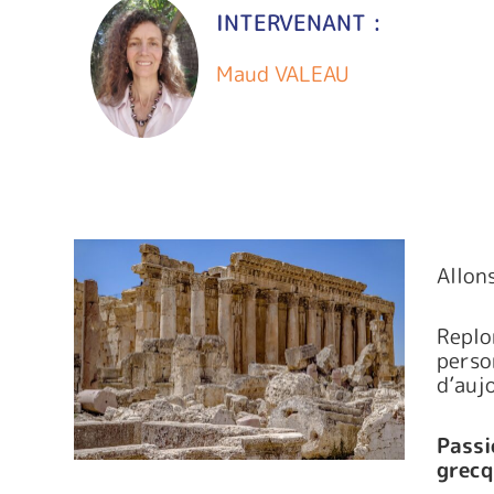
INTERVENANT :
Maud VALEAU
Allons
Replo
perso
d’aujo
Passi
grecq