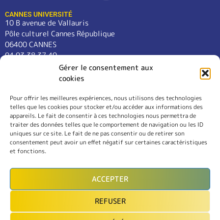
CANNES UNIVERSITÉ
10 B avenue de Vallauris
Pôle culturel Cannes République
06400 CANNES
04 93 38 37 49
contact@cannes-universite.fr
Gérer le consentement aux
cookies
Pour offrir les meilleures expériences, nous utilisons des technologies
COURS
telles que les cookies pour stocker et/ou accéder aux informations des
LANGUES
appareils. Le fait de consentir à ces technologies nous permettra de
CONFÉRENCES
traiter des données telles que le comportement de navigation ou les ID
SORTIES
uniques sur ce site. Le fait de ne pas consentir ou de retirer son
consentement peut avoir un effet négatif sur certaines caractéristiques
L’ASSOCIATION
et fonctions.
RÈGLEMENT INTÉRIEUR
MENTIONS LÉGALES
ACCEPTER
CONTACT
REFUSER
INSCRIPTION