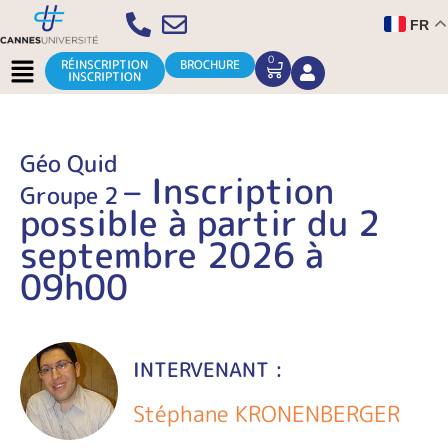
Aller
FR
au
contenu
Menu
0
CART
RÉINSCRIPTION
BROCHURE
INSCRIPTION
Géo Quid
– Inscription
Groupe 2
possible à partir du 2
septembre 2026 à
09h00
INTERVENANT :
Stéphane KRONENBERGER