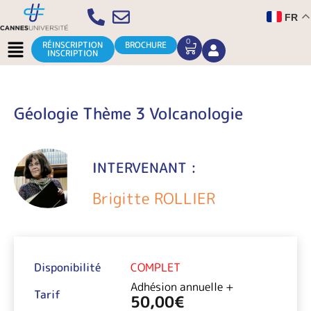
Aller
FR
au
contenu
Menu
0
CART
RÉINSCRIPTION
BROCHURE
INSCRIPTION
Géologie Thème 3 Volcanologie
INTERVENANT :
Brigitte ROLLIER
Disponibilité
COMPLET
Adhésion annuelle +
Tarif
50,00
€