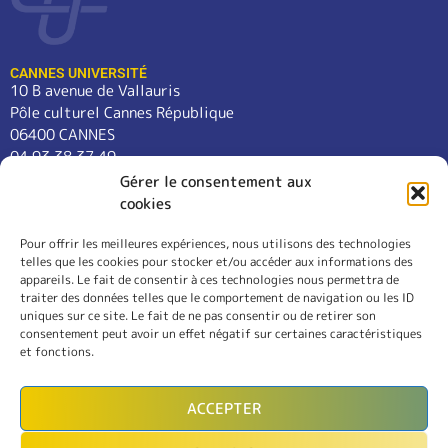
CANNES UNIVERSITÉ
10 B avenue de Vallauris
Pôle culturel Cannes République
06400 CANNES
04 93 38 37 49
contact@cannes-universite.fr
Gérer le consentement aux
cookies
Pour offrir les meilleures expériences, nous utilisons des technologies
COURS
telles que les cookies pour stocker et/ou accéder aux informations des
LANGUES
appareils. Le fait de consentir à ces technologies nous permettra de
CONFÉRENCES
traiter des données telles que le comportement de navigation ou les ID
SORTIES
uniques sur ce site. Le fait de ne pas consentir ou de retirer son
consentement peut avoir un effet négatif sur certaines caractéristiques
L’ASSOCIATION
et fonctions.
RÈGLEMENT INTÉRIEUR
MENTIONS LÉGALES
ACCEPTER
CONTACT