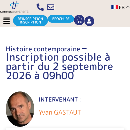
Aller
FR
au
contenu
Menu
0
CART
RÉINSCRIPTION
BROCHURE
INSCRIPTION
–
Histoire contemporaine
Inscription possible à
partir du 2 septembre
2026 à 09h00
INTERVENANT :
Yvan GASTAUT