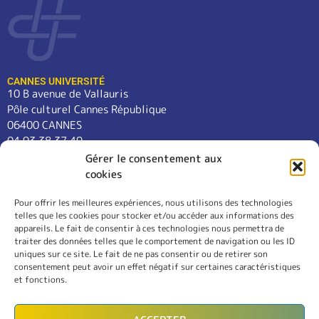
CANNES UNIVERSITÉ
10 B avenue de Vallauris
Pôle culturel Cannes République
06400 CANNES
04 93 38 37 49
contact@cannes-universite.fr
Gérer le consentement aux
cookies
Pour offrir les meilleures expériences, nous utilisons des technologies
COURS
telles que les cookies pour stocker et/ou accéder aux informations des
LANGUES
appareils. Le fait de consentir à ces technologies nous permettra de
CONFÉRENCES
traiter des données telles que le comportement de navigation ou les ID
SORTIES
uniques sur ce site. Le fait de ne pas consentir ou de retirer son
consentement peut avoir un effet négatif sur certaines caractéristiques
L’ASSOCIATION
et fonctions.
RÈGLEMENT INTÉRIEUR
MENTIONS LÉGALES