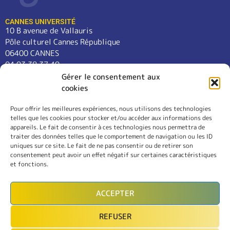
CANNES UNIVERSITÉ
10 B avenue de Vallauris
Pôle culturel Cannes République
06400 CANNES
04 93 38 37 49
contact@cannes-universite.fr
Gérer le consentement aux
cookies
Pour offrir les meilleures expériences, nous utilisons des technologies
COURS
telles que les cookies pour stocker et/ou accéder aux informations des
LANGUES
appareils. Le fait de consentir à ces technologies nous permettra de
CONFÉRENCES
traiter des données telles que le comportement de navigation ou les ID
SORTIES
uniques sur ce site. Le fait de ne pas consentir ou de retirer son
consentement peut avoir un effet négatif sur certaines caractéristiques
L’ASSOCIATION
et fonctions.
RÈGLEMENT INTÉRIEUR
MENTIONS LÉGALES
ACCEPTER
CONTACT
REFUSER
INSCRIPTION