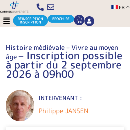
Aller
FR
au
contenu
Menu
0
CART
RÉINSCRIPTION
BROCHURE
INSCRIPTION
Histoire médiévale – Vivre au moyen
– Inscription possible
âge
à partir du 2 septembre
2026 à 09h00
INTERVENANT :
Philippe JANSEN