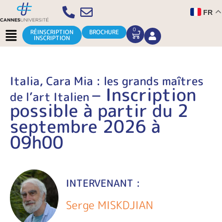
Aller
FR
au
contenu
Menu
0
CART
RÉINSCRIPTION
BROCHURE
INSCRIPTION
Italia, Cara Mia : les grands maîtres
– Inscription
de l’art Italien
possible à partir du 2
septembre 2026 à
09h00
INTERVENANT :
Serge MISKDJIAN