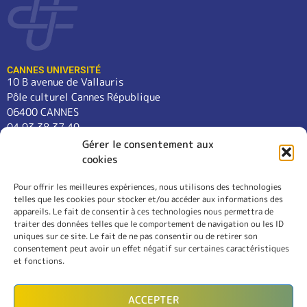
CANNES UNIVERSITÉ
10 B avenue de Vallauris
Pôle culturel Cannes République
06400 CANNES
04 93 38 37 49
contact@cannes-universite.fr
Gérer le consentement aux
cookies
Pour offrir les meilleures expériences, nous utilisons des technologies
COURS
telles que les cookies pour stocker et/ou accéder aux informations des
LANGUES
appareils. Le fait de consentir à ces technologies nous permettra de
CONFÉRENCES
traiter des données telles que le comportement de navigation ou les ID
SORTIES
uniques sur ce site. Le fait de ne pas consentir ou de retirer son
consentement peut avoir un effet négatif sur certaines caractéristiques
L’ASSOCIATION
et fonctions.
RÈGLEMENT INTÉRIEUR
MENTIONS LÉGALES
ACCEPTER