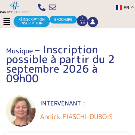
Aller
FR
au
contenu
Menu
0
CART
RÉINSCRIPTION
BROCHURE
INSCRIPTION
– Inscription
Musique
possible à partir du 2
septembre 2026 à
09h00
INTERVENANT :
Annick FIASCHI-DUBOIS