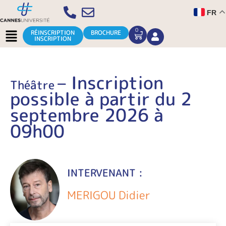
Aller
FR
au
contenu
Menu
0
CART
RÉINSCRIPTION
BROCHURE
INSCRIPTION
– Inscription
Théâtre
possible à partir du 2
septembre 2026 à
09h00
INTERVENANT :
MERIGOU Didier