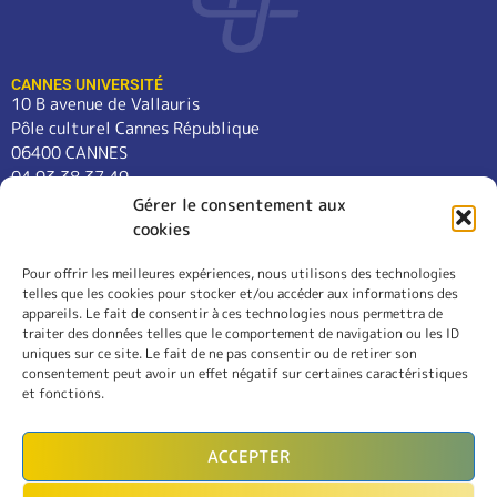
CANNES UNIVERSITÉ
10 B avenue de Vallauris
Pôle culturel Cannes République
06400 CANNES
04 93 38 37 49
contact@cannes-universite.fr
Gérer le consentement aux
cookies
Pour offrir les meilleures expériences, nous utilisons des technologies
COURS
telles que les cookies pour stocker et/ou accéder aux informations des
LANGUES
appareils. Le fait de consentir à ces technologies nous permettra de
CONFÉRENCES
traiter des données telles que le comportement de navigation ou les ID
SORTIES
uniques sur ce site. Le fait de ne pas consentir ou de retirer son
consentement peut avoir un effet négatif sur certaines caractéristiques
L’ASSOCIATION
et fonctions.
RÈGLEMENT INTÉRIEUR
MENTIONS LÉGALES
ACCEPTER
CONTACT