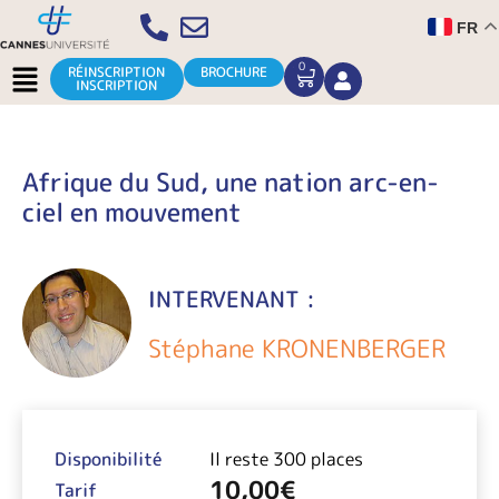
Aller
FR
au
contenu
Menu
0
CART
RÉINSCRIPTION
BROCHURE
INSCRIPTION
Afrique du Sud, une nation arc-en-
ciel en mouvement
INTERVENANT :
Stéphane KRONENBERGER
Disponibilité
Il reste 300 places
10,00
€
Tarif