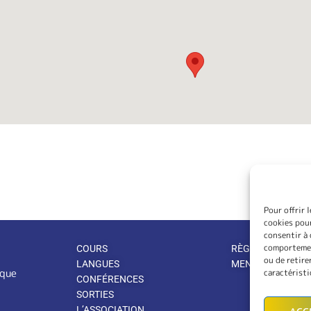
Pour offrir 
cookies pour
consentir à 
comportement
COURS
RÈGLEMENT INTÉ
ou de retire
LANGUES
MENTIONS LÉGA
ique
caractéristi
CONFÉRENCES
SORTIES
L’ASSOCIATION