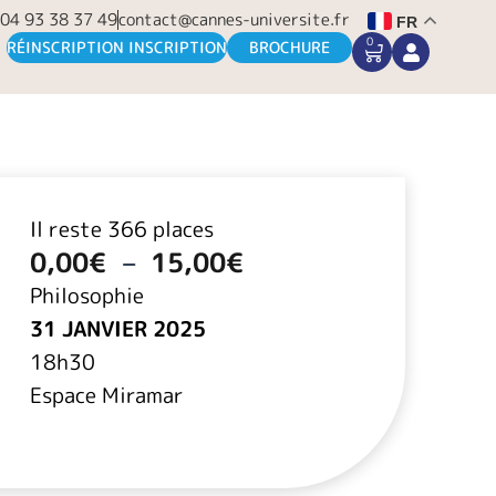
04 93 38 37 49
contact@cannes-universite.fr
FR
0
CART
RÉINSCRIPTION INSCRIPTION
BROCHURE
Plage
de
Il reste 366 places
prix :
0,00€
0,00
€
–
15,00
€
à
Philosophie
15,00€
31 JANVIER 2025
18h30
Espace Miramar