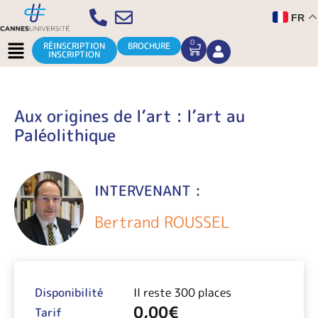
Aller
FR
au
contenu
Menu
0
CART
RÉINSCRIPTION
BROCHURE
INSCRIPTION
Aux origines de l’art : l’art au
Paléolithique
INTERVENANT :
Bertrand ROUSSEL
Disponibilité
Il reste 300 places
0,00
€
Tarif