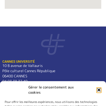
CANNES UNIVERSITÉ
10 B avenue de Vallauris
Pôle culturel Cannes République
06400 CANNES
04 93 38 37 49
contact@cannes-universite.fr
Gérer le consentement aux
cookies
Pour offrir les meilleures expériences, nous utilisons des technologies
COURS