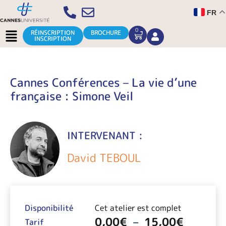
Aller
FR
au
contenu
Menu
0
CART
RÉINSCRIPTION
BROCHURE
INSCRIPTION
Cannes Conférences – La vie d’une
française : Simone Veil
INTERVENANT :
David TEBOUL
Plage
de
Disponibilité
Cet atelier est complet
prix :
0,00
€
–
15,00
€
0,00€
Tarif